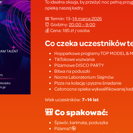
To idealna okazja, by przeżyć noc pełną pr
opieką naszej kadry.
📅 Termin: 13–
14 marca 2026
⏰ Godziny:
20:00 – 9:00
💰 Cena: 185 zł / osoba
Co czeka uczestników te
Hopparkowe programy TOP MODEL & M
TikTokowe wyzwania
Piżamowe DISCO PARTY
Bitwa na poduszki
Nocne Laboratorium Slajmów
Pizza na kolację i pyszne śniadanie
Całonocna opieka wykwalifikowanej kad
Wiek uczestników:
7–14 lat
🎒
Co spakować:
Śpiwór, karimata, poduszka
Piżama!!🤪