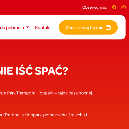
Obserwuj nas:
i do pobrania
Kontakt
Zarezerwuj termin
IE IŚĆ SPAĆ?
m, a Park Trampolin Hoppark — tajną bazą nocnej
 Trampolin Hoppark, pełną ruchu, śmiechu i