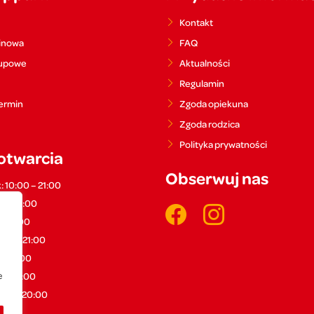
Kontakt
inowa
FAQ
rupowe
Aktualności
Regulamin
ermin
Zgoda opiekuna
Zgoda rodzica
Polityka prywatności
otwarcia
Obserwuj nas
: 10:00 – 21:00
0 – 21:00
 – 21:00
:00 – 21:00
 – 21:00
e
0 – 21:00
0:00 – 20:00