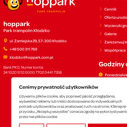
Cennik
Oferta urodz
hoppark
Wycieczki g
Park trampolin Kłodzko
Galeria
ul. Zamiejska 29, 57-300 Kłodzko
Zarezerwuj t
+48 500 311 769
Współpraca
klodzko@hoppark.com.pl
Godziny 
Bank PKO, Numer konta:
34 1020 5112 0000 7702 0441 7358
Poniedziałek
Wtorek: 10:0
Cenimy prywatność użytkowników
Środa: 10:00
Używamy plików cookie, aby poprawić jakość przeglądania,
Czwartek: 10
wyświetlać reklamy lub treści dostosowane do indywidualnych
Piątek: 10:00
potrzeb użytkowników oraz analizować ruch na stronie. Kliknięcie
przycisku „Akceptuj wszystkie” oznacza zgodę na wykorzystywani
Sobota: 10:0
przez nas plików cookie.
Niedziela: 1