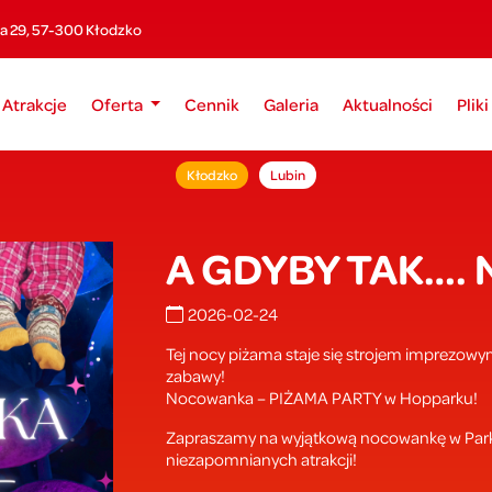
ka 29, 57-300 Kłodzko
Atrakcje
Oferta
Cennik
Galeria
Aktualności
Plik
Kłodzko
Lubin
A GDYBY TAK…. N
2026-02-24
Tej nocy piżama staje się strojem imprezowy
zabawy!
Nocowanka – PIŻAMA PARTY w Hopparku!
Zapraszamy na wyjątkową nocowankę w Parku
niezapomnianych atrakcji!