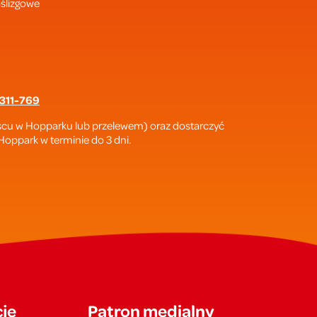
oślizgowe
311-769
ejscu w Hopparku lub przelewem) oraz dostarczyć
oppark w terminie do 3 dni.
je
Patron medialny