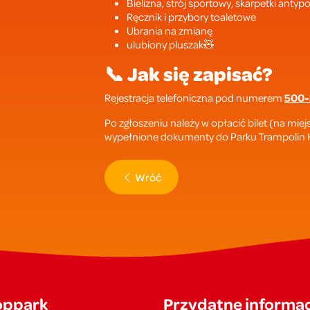
Bielizna, strój sportowy, skarpetki antyp
Ręcznik i przybory toaletowe
Ubrania na zmianę
ulubiony pluszak🧸
📞
Jak się zapisać?
Rejestracja telefoniczna pod numerem
500-
Po zgłoszeniu należy w opłacić bilet (na mi
wypełnione dokumenty do Parku Trampolin H
Wróć
oppark
Przydatne informac