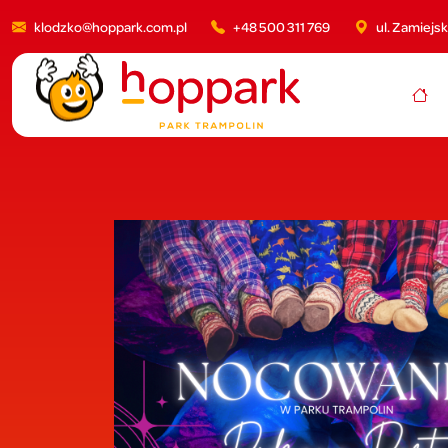
klodzko@hoppark.com.pl
+48 500 311 769
ul. Zamiejs