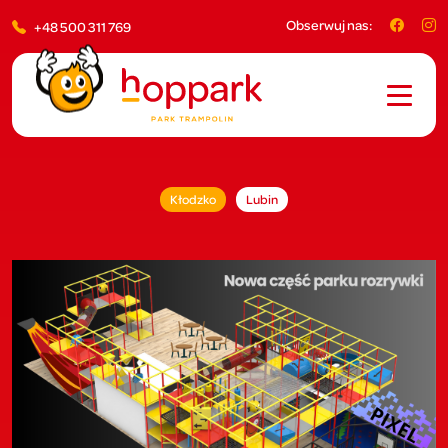
Obserwuj nas:
+48 500 311 769
Kłodzko
Lubin