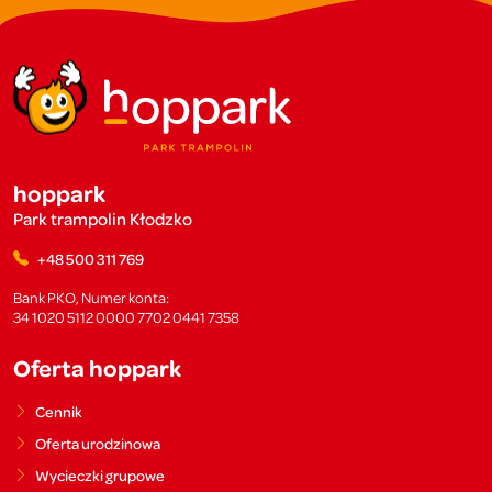
hoppark
Park trampolin Kłodzko
+48 500 311 769
Bank PKO, Numer konta:
34 1020 5112 0000 7702 0441 7358
Oferta hoppark
Cennik
Oferta urodzinowa
Wycieczki grupowe