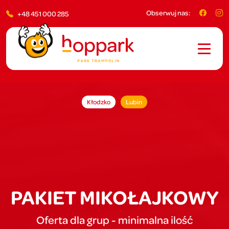
Obserwuj nas:
+48 451 000 285
Kłodzko
Lubin
PAKIET MIKOŁAJKOWY
Oferta dla grup - minimalna ilość